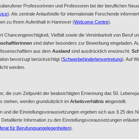
uberufener Professorinnen und Professoren bei der beruflichen Neuor
vice
). Als zentrale Anlaufstelle für internationale Forschende informie
n zu Ihrem Aufenthalt in Hannover (
Welcome Centre
).
ert Chancengerechtigkeit, Vielfalt sowie die Vereinbarkeit von Beruf un
schaftlerinnen
sind daher besonders zur Bewerbung eingeladen. 
Wissenschaftlern aus dem
Ausland
sind ausdrücklich erwünscht.
Sc
ation bevorzugt berücksichtigt (
Schwerbehindertenvertretung
). Auf 
licht werden.
, die zum Zeitpunkt der beabsichtigten Ernennung das 50. Lebensjah
is stehen, werden grundsätzlich im
Arbeitsverhältnis ei
ngestellt.
n und die Einstellungsvoraussetzungen ergeben sich aus § 25 des 
etaillierte Information zu den Einstellungsvoraussetzungen erläuter
ferat für Berufungsangelegenheiten
).