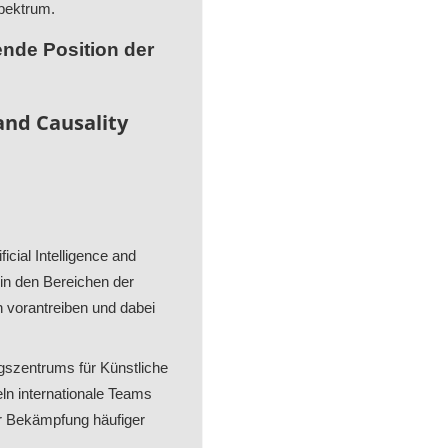
pektrum.
gende Position der
 and Causality
icial Intelligence and
 in den Bereichen der
n vorantreiben und dabei
ngszentrums für Künstliche
ln internationale Teams
ur Bekämpfung häufiger