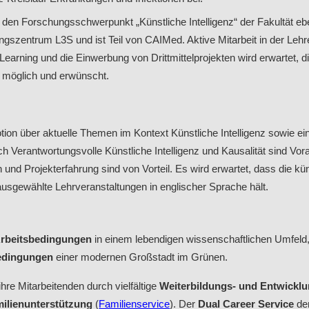
 den Forschungsschwerpunkt „Künstliche Intelligenz“ der Fakultät eb
szentrum L3S und ist Teil von CAIMed. Aktive Mitarbeit in der Lehr
earning und die Einwerbung von Drittmittelprojekten wird erwartet, di
 möglich und erwünscht.
ion über aktuelle Themen im Kontext Künstliche Intelligenz sowie ei
ch Verantwortungsvolle Künstliche Intelligenz und Kausalität sind Vor
 und Projekterfahrung sind von Vorteil. Es wird erwartet, dass die kün
 ausgewählte Lehrveranstaltungen in englischer Sprache hält.
Arbeitsbedingungen
in einem lebendigen wissenschaftlichen Umfeld, 
edingungen
einer modernen Großstadt im Grünen.
hre Mitarbeitenden durch vielfältige
Weiterbildungs- und Entwickl
ilienunterstützung
(
Familienservice
). Der
Dual Career Service
der