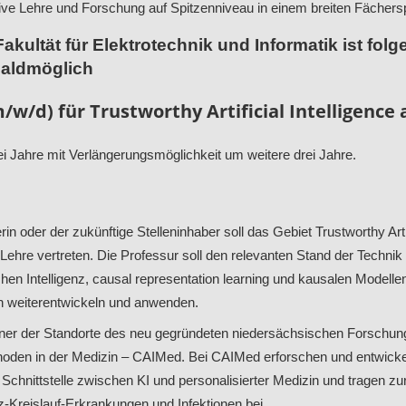
ve Lehre und Forschung auf Spitzenniveau in einem breiten Fächers
Fakultät für Elektrotechnik und Informatik ist fol
aldmöglich
/w/d) für Trustworthy Artificial Intelligence
 drei Jahre mit Verlängerungsmöglichkeit um weitere drei Jahre.
rin oder der zukünftige Stelleninhaber soll das Gebiet Trustworthy Artif
Lehre vertreten. Die Professur soll den relevanten Stand der Technik
hen Intelligenz, causal representation learning und kausalen Modelle
n weiterentwickeln und anwenden.
 einer der Standorte des neu gegründeten niedersächsischen Forschu
thoden in der Medizin – CAIMed. Bei CAIMed erforschen und entwicke
Schnittstelle zwischen KI und personalisierter Medizin und tragen z
-Kreislauf-Erkrankungen und Infektionen bei.